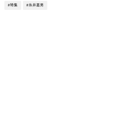
#特集
#糸井嘉男