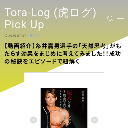
テキストを入力
Tora-Log (虎ログ)
Pick Up
2025.07.07
選手
TOP PAGE
【動画紹介】糸井嘉男選手の「天然思考」がも
たらす効果をまじめに考えてみました！！成功
2024 Tigers Ticket
の秘訣をエピソードで紐解く
応援contents
YouTubeリンク投稿
選手
試合ハイライト