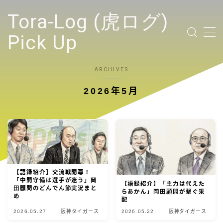
テキストを入力
Tora-Log (虎ログ)
Pick Up
TOP PAGE
ARCHIVES
2026年5月
2024 Tigers Ticket
応援contents
YouTubeリンク投稿
【語録紹介】交流戦開幕！
選手
「中間守備は選手が迷う」岡
【語録紹介】「主力は代えた
田顧問のどんでん節実況まと
らあかん」岡田顧問が繋ぐ采
め
配
試合ハイライト
2026.05.27
阪神タイガース
2026.05.22
阪神タイガース