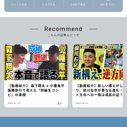
ツイートする
シェアする
LINEで送る
URLをコピー
Recommend
こちらの記事もどうぞ
【動画紹介】 森下翔太 x 小幡竜平
【動画紹介】新しい構えがし
優勝旅行で見えた「同級生コン
り、前川右京が更なる進化！
ビ」の素顔
ト方向への一発は成長の証？
へ期待大！
2025.12.23
2025.03.05
選手