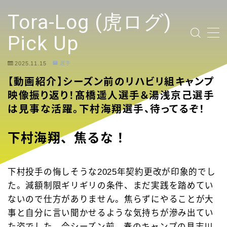
テキストを入力
Tora-Log (虎ログ)
Pick Up
2025.11.15
選手
TOP PAGE
【動画紹介】シーズン前のリハビリ組キャンプ
映像振り返り！髙橋遥人選手＆湯浅京己選手
2024 Tigers Ticket
は見事な活躍。下村海翔選手、待ってるぞ！
応援contents
下村海翔、焦るな！
YouTubeリンク投稿
下村投手の悔しそうな2025年契約更改が印象的でし
選手
た。減額制限ギリギリの条件、まだ実践を踏めてい
ないので仕方がありません。焦らずにやることが大
試合ハイライト
事と自分に言い聞かせるような気持ちが滲み出てい
た姿でした。今シーズン前、春のキャンプの具志川