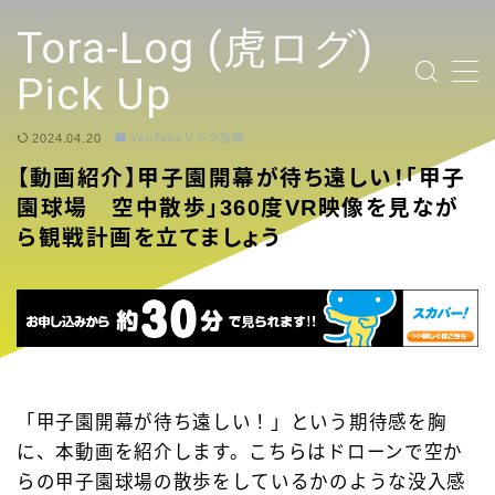
テキストを入力
Tora-Log (虎ログ)
Pick Up
2024.04.20
YouTubeリンク投稿
TOP PAGE
【動画紹介】甲子園開幕が待ち遠しい！「甲子
園球場 空中散歩」360度VR映像を見なが
2024 Tigers Ticket
ら観戦計画を立てましょう
応援contents
YouTubeリンク投稿
選手
「甲子園開幕が待ち遠しい！」という期待感を胸
に、本動画を紹介します。こちらはドローンで空か
試合ハイライト
らの甲子園球場の散歩をしているかのような没入感