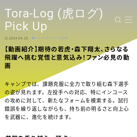
テキストを入力
Tora-Log (虎ログ)
Pick Up
2024.04.20
YouTubeリンク投稿
TOP PAGE
【動画紹介】期待の若虎・森下翔太、さらなる
飛躍へ挑む覚悟と意気込み！ファン必見の動
2024 Tigers Ticket
画
応援contents
キャンプでは、課題克服に全力で取り組む森下選手
の姿が見れます。左投手への対応、特にインコース
YouTubeリンク投稿
の攻めに対して、新たなフォームを模索する。試行
錯誤を繰り返しながらも、持ち前の明るさと向上心
選手
を武器に、進化を続けます。
試合ハイライト