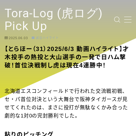
テキストを入力
Tora-Log (虎ログ)
Pick Up
2025.06.03
試合ハイライト
TOP PAGE
【とらほー（31）2025/6/3 動画ハイライト】才
木投手の熱投と大山選手の一発で日ハム撃
2024 Tigers Ticket
破！首位決戦制し虎は現在4連勝中！
応援contents
北海道エスコンフィールドで行われた交流戦初戦、
YouTubeリンク投稿
セ・パ首位対決という大舞台で阪神タイガースが見
せてくれたのは、まさに投打が無駄なくかみ合った
選手
劇的な1対0の完封勝利でした。
試合ハイライト
粘りのピッチング