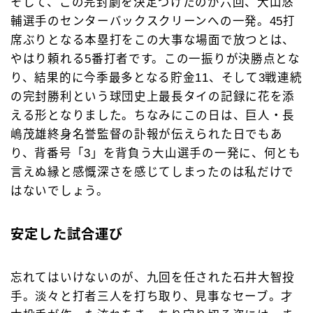
そして、この完封劇を決定づけたのが六回、大山悠
輔選手のセンターバックスクリーンへの一発。45打
席ぶりとなる本塁打をこの大事な場面で放つとは、
やはり頼れる5番打者です。この一振りが決勝点とな
り、結果的に今季最多となる貯金11、そして3戦連続
の完封勝利という球団史上最長タイの記録に花を添
える形となりました。ちなみにこの日は、巨人・長
嶋茂雄終身名誉監督の訃報が伝えられた日でもあ
り、背番号「3」を背負う大山選手の一発に、何とも
言えぬ縁と感慨深さを感じてしまったのは私だけで
はないでしょう。
安定した試合運び
忘れてはいけないのが、九回を任された石井大智投
手。淡々と打者三人を打ち取り、見事なセーブ。才