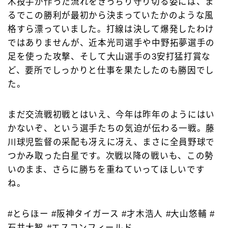
木投手が作った流れをきっちり守り切る姿には、ま
るでこの勝利が最初から決まっていたかのような風
格すら漂っていました。打線は決して爆発したわけ
ではありませんが、近本光司選手や中野拓夢選手の
足を使った攻撃、そして大山選手の3安打猛打賞な
ど、要所でしっかりと仕事を果たしたのも勝因でし
た。
まだ交流戦初戦とはいえ、今年は昨年のようにはい
かないぞ、という選手たちの気迫が伝わる一戦。藤
川球児監督の采配も冴えに冴え、まさに全員野球で
つかみ取った白星です。次戦以降の戦いも、この勢
いのまま、さらに勝ちを重ねていってほしいです
ね。
#とらほー #阪神タイガース #才木浩人 #大山悠輔 #
石井大智 #エスコンフィールド