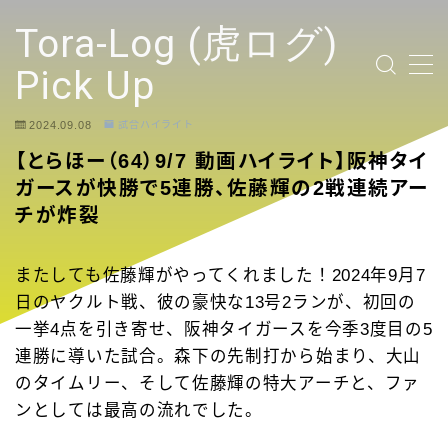
テキストを入力
Tora-Log (虎ログ)
Pick Up
2024.09.08
試合ハイライト
TOP PAGE
【とらほー（64）9/7 動画ハイライト】阪神タイ
ガースが快勝で5連勝、佐藤輝の2戦連続アー
2024 Tigers Ticket
チが炸裂
応援contents
またしても佐藤輝がやってくれました！2024年9月7
日のヤクルト戦、彼の豪快な13号2ランが、初回の
YouTubeリンク投稿
一挙4点を引き寄せ、阪神タイガースを今季3度目の5
連勝に導いた試合。森下の先制打から始まり、大山
選手
のタイムリー、そして佐藤輝の特大アーチと、ファ
ンとしては最高の流れでした。
試合ハイライト