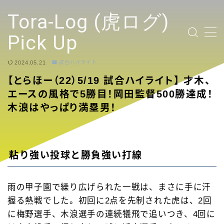
テキストを入力
Tora-Log (虎ログ)
Pick Up
2024.05.21
試合ハイライト
TOP PAGE
【とらほー（22）5/19 試合ハイライト】 才木、
エースの風格で5勝目！岡田監督500勝達成！
2024 Tigers Ticket
木浪はやっぱり満塁男！
応援contents
YouTubeリンク投稿
粘り強い投球と勝負強い打線
選手
雨の甲子園で繰り広げられた一戦は、まさに手に汗
握る熱戦でした。初回に2点を先制された虎は、2回
試合ハイライト
に梅野選手、木浪選手の連続犠飛で追いつき、4回に