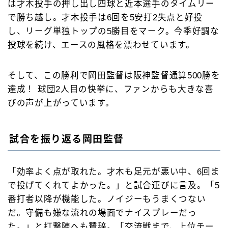
は才木投手の押し出し四球と近本選手のタイムリー
で勝ち越し。才木投手は6回を5安打2失点と好投
し、リーグ単独トップの5勝目をマーク。今季好調な
投球を続け、エースの風格を漂わせています。
そして、この勝利で岡田監督は阪神監督通算500勝を
達成！ 球団2人目の快挙に、ファンからも大きな喜
びの声が上がっています。
試合を振り返る岡田監督
「効率よく点が取れた。才木も足元が悪い中、6回ま
で投げてくれてよかった。」と試合運びに言及。「5
番打者以降が機能した。ノイジーもうまくつない
だ。守備も嫌な流れの場面でナイスプレーだっ
た。」と打撃陣へも賛辞。「交流戦まで、上位チー