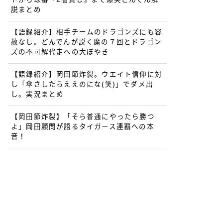
説まとめ
【語録紹介】相手チームのドラゴンズにも容
赦なし。どんでんが説く魔の７回とドラゴン
ズの不可解代走への大ぼやき
【語録紹介】岡田節炸裂。ウエイト信仰に対
し「傘さしたらええのにな(笑)」でダメ出
し。実況まとめ
【岡田節炸裂】「そら普通にやったら勝つ
よ」岡田顧問が語るタイガース連覇への本
音！