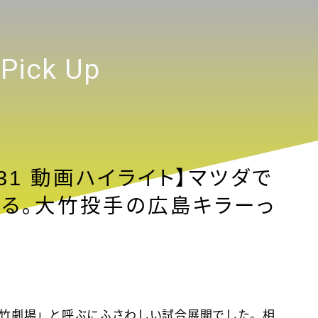
テキストを入力
Pick Up
5/31 動画ハイライト】マツダで
る。大竹投手の広島キラーっ
竹劇場」と呼ぶにふさわしい試合展開でした。相