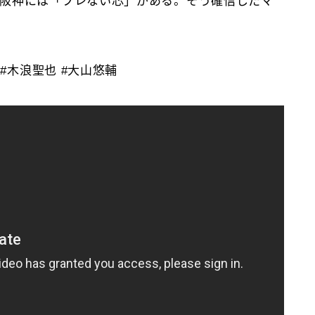
阪神には「ブレない芯」がある。そう確信したマ
#木浪聖也 #大山悠輔