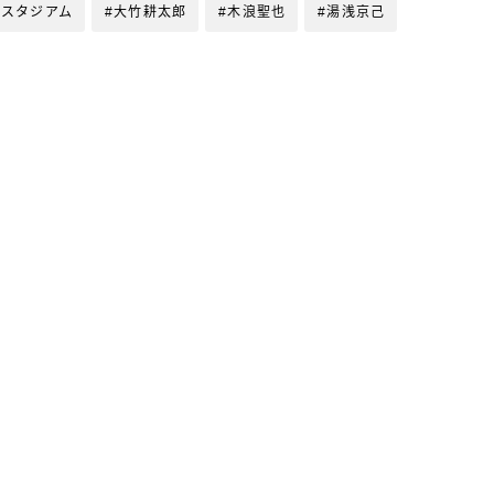
ダスタジアム
#大竹耕太郎
#木浪聖也
#湯浅京己