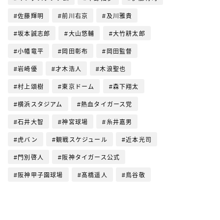
佐藤輝明
前川右京
及川雅貴
坂本誠志郎
大山悠輔
大竹耕太郎
小幡竜平
岡田彰布
岡田監督
岩崎優
才木浩人
木浪聖也
村上頌樹
東京ドーム
森下翔太
横浜スタジアム
熱血タイガース党
石井大智
神宮球場
糸井嘉男
虎バン
観戦スケジュール
近本光司
門別啓人
阪神タイガース公式
阪神甲子園球場
髙橋遥人
鳥谷敬