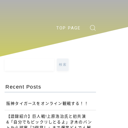
TOP PAGE
検索
Recent Posts
阪神タイガースをオンライン観戦する！！
【語録紹介】巨人戦!上原浩治氏と初共演
&「自分でもビックリしとるよ」才木のバン
トから球審『2個貸し』まで爆笑どんでん解