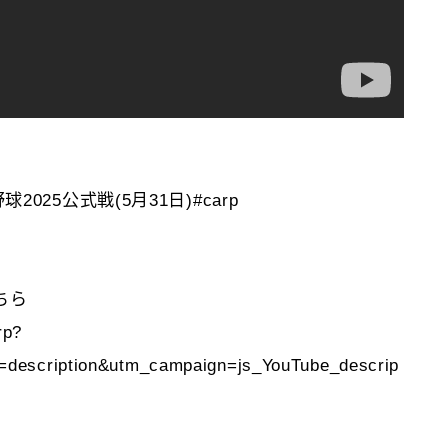
025公式戦(5月31日)#carp
ちら
rp?
description&utm_campaign=js_YouTube_descrip