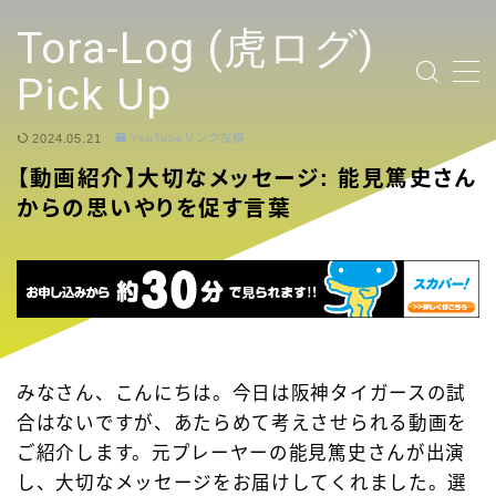
テキストを入力
Tora-Log (虎ログ)
Pick Up
2024.05.21
YouTubeリンク投稿
TOP PAGE
【動画紹介】大切なメッセージ: 能見篤史さん
からの思いやりを促す言葉
2024 Tigers Ticket
応援contents
YouTubeリンク投稿
みなさん、こんにちは。今日は阪神タイガースの試
選手
合はないですが、あたらめて考えさせられる動画を
ご紹介します。元プレーヤーの能見篤史さんが出演
試合ハイライト
し、大切なメッセージをお届けしてくれました。選