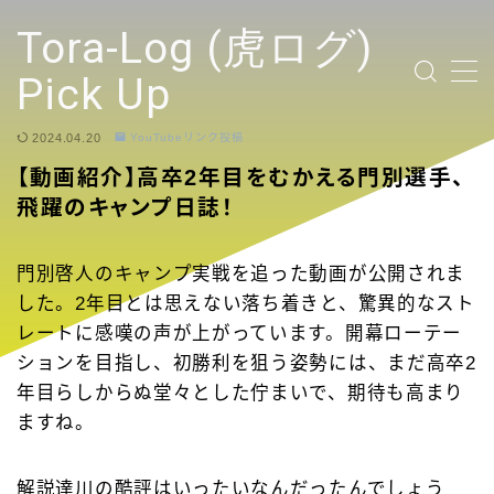
テキストを入力
Tora-Log (虎ログ)
Pick Up
2024.04.20
YouTubeリンク投稿
TOP PAGE
【動画紹介】高卒2年目をむかえる門別選手、
飛躍のキャンプ日誌！
2024 Tigers Ticket
応援contents
門別啓人のキャンプ実戦を追った動画が公開されま
した。2年目とは思えない落ち着きと、驚異的なスト
レートに感嘆の声が上がっています。開幕ローテー
YouTubeリンク投稿
ションを目指し、初勝利を狙う姿勢には、まだ高卒2
年目らしからぬ堂々とした佇まいで、期待も高まり
選手
ますね。
試合ハイライト
解説達川の酷評はいったいなんだったんでしょう