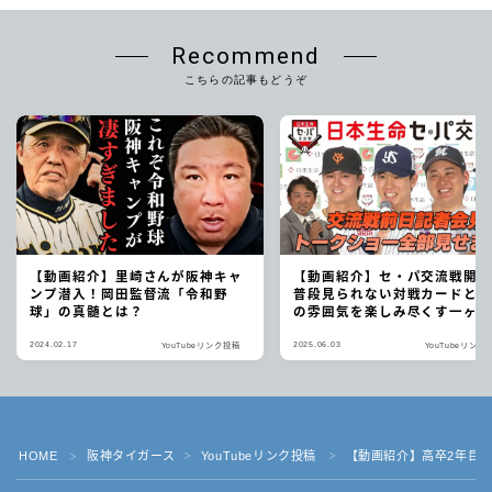
Recommend
こちらの記事もどうぞ
【動画紹介】里崎さんが阪神キャ
【動画紹介】セ・パ交流戦開
ンプ潜入！岡田監督流「令和野
普段見られない対戦カードと
球」の真髄とは？
の雰囲気を楽しみ尽くす一ヶ
2024.02.17
2025.06.03
YouTubeリンク投稿
YouTubeリンク
HOME
阪神タイガース
YouTubeリンク投稿
【動画紹介】高卒2年目
＞
＞
＞