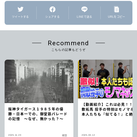
ツイートする
シェアする
LINEで送る
URLをコピー
Recommend
こちらの記事もどうぞ
【動画紹介】これは必見！！
阪神タイガース１９８５年の優
敷拓馬 投手の特技はモノマ
勝・日本一での、御堂筋パレード
本人たちも『似てる！』と絶
の記憶 〜なぜ、無かった？〜
2025.11.23
2025.03.12
球団