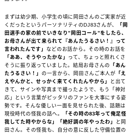
まずは幼少期、小学生の頃に岡田さんのご実家が近
くだったというパーソナリティのDJ83さんが、
「岡
田選手の家の前でいきなり”岡田コール”をしたら、
お母さんが出て来られて『あんたうるさい！』って
言われたんです」
などのお話から。その時のお話を
「ああ、そうやったかな」
って、ちょっと照れくさ
そうに振り返っていました。結局お母さんの
「あん
たうるさい！」
の一言から、岡田さんご本人が
「え
えやんかと、せっかく来てくれたんやから」
と出て
きて、サインや写真まで撮ったようで、もう「神対
応」という言葉がピッタリのファンを大事にする姿
勢です。そんな優しい一面を見せられた後、話題は
現役時代の怪我の話へ。
「その時の83年って俺足怪
我してた時やからな」「絶好調の年やったわ」
と岡
田さん。その怪我も、自分の意に反した守備位置の