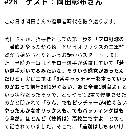
#26 ゲスト：岡田彰布さん
この日は岡田さんの指導者時代を振り返ります。
岡田さんが、指導者としての第一歩を
「プロ野球の
一番底辺やったからね」
というオリックスの二軍監
督から始められたというお話からスタートしまし
た。当時の一軍はイチロー選手が活躍していて
「若
い選手がいてるみたいな、そういう感覚があったん
だけど」
実は二軍は
「8番キャッチャー杉本っていう
のがおって前年2割1分ぐらい、あと全部1割台よ」
と
いう状態だったそうで、どうやって2軍で優勝させた
のかと聞かれて
「うん、でもピッチャーが4位ぐらい
やったんかなオリックスも。でもバッティングはも
う全然。ほとんど（技術は）高校生ですよ」
と笑っ
て話されていました。そこで、
「差別はしちゃいけ