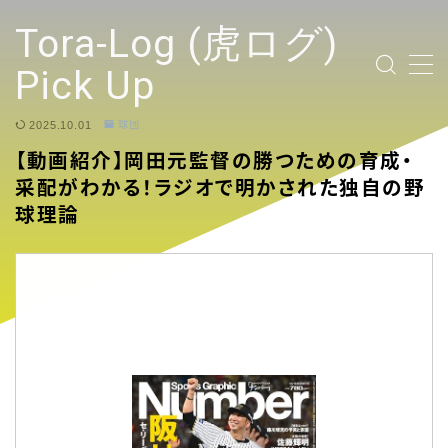
テキストを入力
Tora-Log (虎ログ)
Pick Up
2025.10.01
球団
TOP PAGE
【動画紹介】岡田元監督の勝つための育成・
采配がわかる！ラジオで明かされた独自の野
2024 Tigers Ticket
球理論
応援contents
YouTubeリンク投稿
選手
試合ハイライト