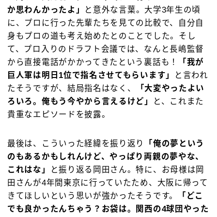
か思わんかったよ」
と意外な言葉。大学3年生の頃
に、プロに行った先輩たちを見ての比較で、自分自
身もプロの道も考え始めたとのことでした。そし
て、プロ入りのドラフト会議では、なんと長嶋監督
から直接電話がかかってきたという裏話も！
「我が
巨人軍は明日1位で指名させてもらいます」
と言われ
たそうですが、結局指名はなく、
「大変やったよい
ろいろ。俺もう今やから言えるけど」
と、これまた
貴重なエピソードを披露。
最後は、こういった経緯を振り返り
「俺の夢という
のもあるかもしれんけど、やっぱり両親の夢やな、
これはな」
と振り返る岡田さん。特に、お母様は岡
田さんが4年間東京に行っていたため、大阪に帰って
きてほしいという思いが強かったそうです。
「どこ
でも良かったんちゃう？お袋は。関西の4球団やった