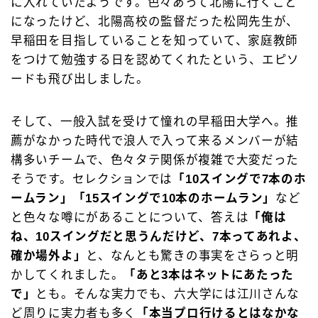
に入れていたようです。色々あって北陽に行くこと
になったけど、北陽高校の監督だった松岡先生が、
早稲田を目指していることを知っていて、家庭教師
をつけて勉強する日を認めてくれたという、エピソ
ードも飛び出しました。
そして、一般入試を受けて憧れの早稲田大学へ。推
薦がなかった時代で浪人で入って来るメンバーが結
構多いチームで、色々タテ関係が複雑で大変だった
そうです。セレクションでは
「10スイングで7本のホ
ームラン」「15スイングで10本のホームラン」
など
と色々な噂にがあることについて、答えは
「俺は
ね、10スイングだと思うんだけど、7本ってあれよ、
確か場外よ」
と、なんとも驚きの事実をさらっと明
かしてくれました。
「あと3本はネットにあたった
で」
とも。そんな実力でも、六大学には江川さんな
ど周りに実力者も多く
「本当プロ行けるとはなかな