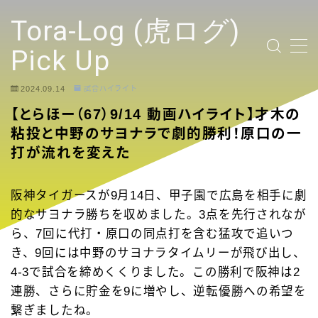
テキストを入力
Tora-Log (虎ログ)
Pick Up
2024.09.14
試合ハイライト
TOP PAGE
【とらほー（67）9/14 動画ハイライト】才木の
粘投と中野のサヨナラで劇的勝利！原口の一
2024 Tigers Ticket
打が流れを変えた
応援contents
阪神タイガースが9月14日、甲子園で広島を相手に劇
的なサヨナラ勝ちを収めました。3点を先行されなが
YouTubeリンク投稿
ら、7回に代打・原口の同点打を含む猛攻で追いつ
き、9回には中野のサヨナラタイムリーが飛び出し、
選手
4-3で試合を締めくくりました。この勝利で阪神は2
連勝、さらに貯金を9に増やし、逆転優勝への希望を
試合ハイライト
繋ぎましたね。