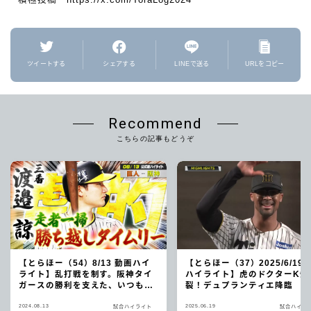
積極投稿 https://x.com/ToraLog2024
ツイートする
シェアする
LINEで送る
URLをコピー
Recommend
こちらの記事もどうぞ
【とらほー（54）8/13 動画ハイ
【とらほー（37）2025/6/19 
ライト】乱打戦を制す。阪神タイ
ハイライト】虎のドクターK炸
ガースの勝利を支えた、いつもは
裂！デュプランティエ降臨
控え組の殊勲打！
2024.08.13
2025.06.19
試合ハイライト
試合ハイラ