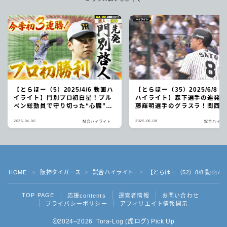
【とらほー（5）2025/4/6 動画ハ
【とらほー（35）2025/6/8 
イライト】門別プロ初白星！ブル
ハイライト】森下選手の連発
ペン総動員で守り切った“心臓”の
藤輝明選手のグラスラ！関西
勝利
ビー3連勝で単独首位浮上！
2025.04.06
2025.06.08
試合ハイライト
試合ハイラ
HOME
阪神タイガース
試合ハイライト
【とらほー（52）8/8 動画
＞
＞
＞
TOP PAGE
応援contents
運営者情報
お問い合わせ
プライバシーポリシー
アフィリエイト情報開示
2024–2026 Tora-Log (虎ログ) Pick Up