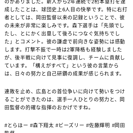
のがありました。新人から2年連続で2桁本塁打を達
成したことは、球団史上6人目の快挙です。特に右打
者としては、岡田監督以来の記録ということで、彼
の未来が非常に楽しみです。森下選手は「先頭でし
たし、とにかく出塁して後ろにつなぐ気持ちでし
た」とコメント。彼の謙虚で前向きな姿勢には感動
します。打撃不振で一時は2軍降格も経験しました
が、後半戦に向けて見事に復調し、チームに貢献し
ています。「構えがすべて」という彼の言葉から
は、日々の努力と自己研鑽の成果が感じられます。
連敗を止め、広島との首位争いに向けて勢いをつけ
ることができたのは、選手一人ひとりの努力と、岡
田監督の的確な指揮のおかげですね。
#とらほー #森下翔太 #ビーズリー #佐藤輝明 #岡田