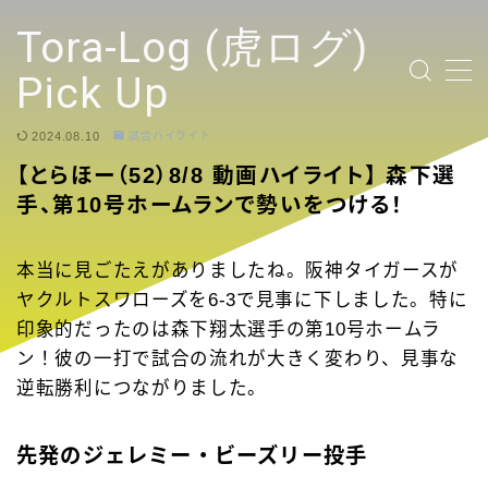
テキストを入力
Tora-Log (虎ログ)
Pick Up
2024.08.10
試合ハイライト
TOP PAGE
【とらほー（52）8/8 動画ハイライト】 森下選
手、第10号ホームランで勢いをつける！
2024 Tigers Ticket
応援contents
本当に見ごたえがありましたね。阪神タイガースが
ヤクルトスワローズを6-3で見事に下しました。特に
印象的だったのは森下翔太選手の第10号ホームラ
YouTubeリンク投稿
ン！彼の一打で試合の流れが大きく変わり、見事な
逆転勝利につながりました。
選手
試合ハイライト
先発のジェレミー・ビーズリー投手