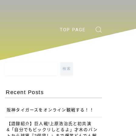
TOP PAGE
検索
Recent Posts
阪神タイガースをオンライン観戦する！！
【語録紹介】巨人戦!上原浩治氏と初共演
&「自分でもビックリしとるよ」才木のバン
トから球審『2個貸し』まで爆笑どんでん解