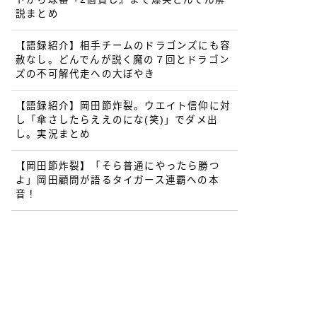
説まとめ
【語録紹介】相手チームのドラゴンズにも容
赦なし。どんでんが説く魔の７回とドラゴン
ズの不可解代走への大ぼやき
【語録紹介】岡田節炸裂。ウエイト信仰に対
し「傘さしたらええのにな(笑)」でダメ出
し。実況まとめ
【岡田節炸裂】「そら普通にやったら勝つ
よ」岡田顧問が語るタイガース連覇への本
音！