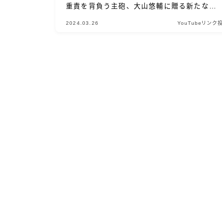
重責を背負う主砲、大山悠輔に贈る新たな戦
歌！
2024.03.26
YouTubeリンク